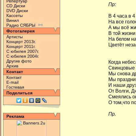
Репертуар
Пр:
CD Диски
DVD Диски
Кассеты
В 4 часа в 4
Винил
На все голо
Радио СЯБРЫ
А мы всё ж
Фотогалерея
В той жизни
Артисты
На белом н
Концерт 2013г.
Цветёт неза
Концерт 2011г.
С юбилея 2007г.
С юбилея 2004г.
Другие фото
Когда небе
Архив
Свинцовые 
Контакт
Мы снова д
Контакт
Мы праздни
E-mail
И наши друз
Гостевая
От Волги, Д
Поделиться
Смеялись о
О том,что по
Пр.
Реклама