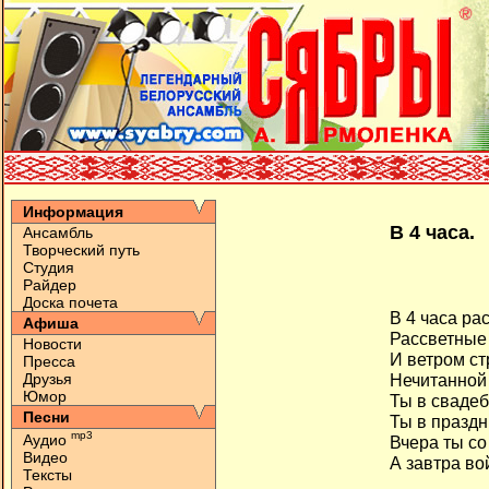
Информация
В 4 часа.
Ансамбль
Творческий путь
Студия
Райдер
Доска почета
В 4 часа ра
Афиша
Рассветные
Новости
И ветром с
Пресса
Друзья
Нечитанной
Юмор
Ты в свадеб
Песни
Ты в празд
mp3
Аудио
Вчера ты со
Видео
А завтра во
Тексты